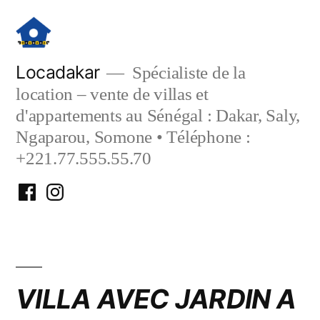
Aller
au
contenu
Locadakar
Spécialiste de la
location – vente de villas et
d'appartements au Sénégal : Dakar, Saly,
Ngaparou, Somone • Téléphone :
+221.77.555.55.70
Facebook
Instagram
Locadakar
Locadakar
VILLA AVEC JARDIN A