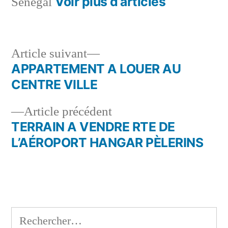
Voir plus d’articles
Sénégal
Article
Article suivant
suivant :
APPARTEMENT A LOUER AU
Navigation
CENTRE VILLE
de
Article
Article précédent
l’article
précédent :
TERRAIN A VENDRE RTE DE
L’AÉROPORT HANGAR PÈLERINS
Rechercher :