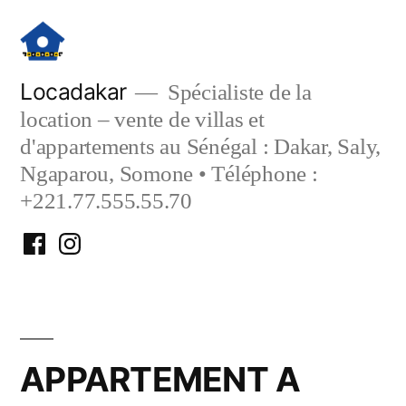
Aller
au
contenu
Locadakar
Spécialiste de la
location – vente de villas et
d'appartements au Sénégal : Dakar, Saly,
Ngaparou, Somone • Téléphone :
+221.77.555.55.70
Facebook
Instagram
Locadakar
Locadakar
APPARTEMENT A