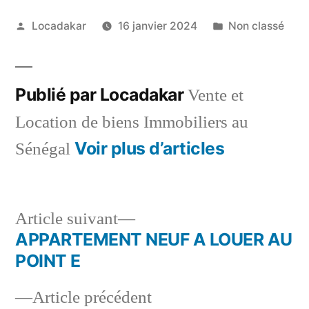
Publié
Publié
Locadakar
16 janvier 2024
Non classé
par
dans
Publié par Locadakar
Vente et
Location de biens Immobiliers au
Voir plus d’articles
Sénégal
Article
Article suivant
suivant :
APPARTEMENT NEUF A LOUER AU
Navigation
POINT E
de
Article
Article précédent