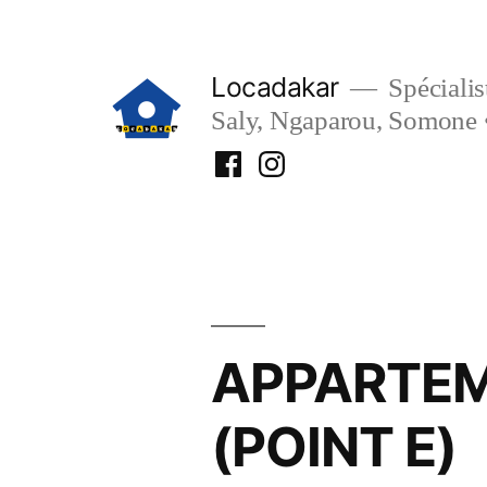
Aller
au
Locadakar
Spécialist
contenu
Saly, Ngaparou, Somone 
Facebook
Instagram
Locadakar
Locadakar
APPARTEME
(POINT E)