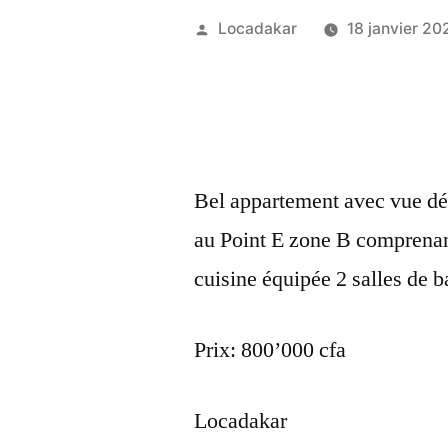
Publié
Locadakar
18 janvier 20
par
Bel appartement avec vue dé
au Point E zone B comprenan
cuisine équipée 2 salles de b
Prix: 800’000 cfa
Locadakar