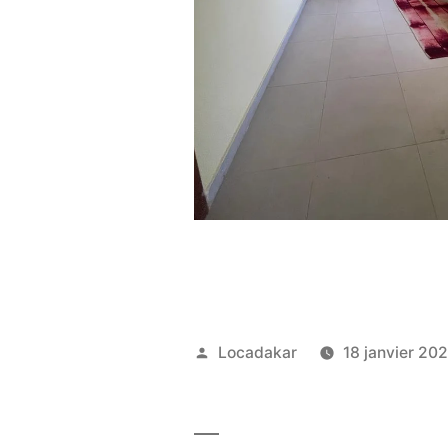
Publié
Locadakar
18 janvier 20
par