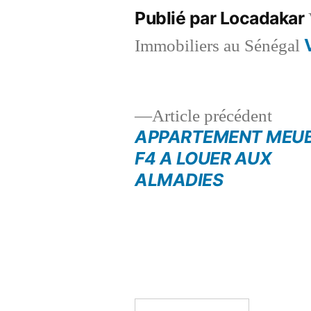
Publié par Locadakar
Immobiliers au Sénégal
Artic
Article précédent
précé
APPARTEMENT MEU
Navigation
F4 A LOUER AUX
ALMADIES
de
l’article
Rechercher :