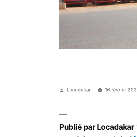
Publié
Locadakar
16 février 20
par
Publié par Locadakar