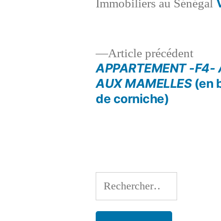
Immobiliers au Sénégal
Artic
Article précédent
précé
APPARTEMENT -F4- 
Navigation
AUX MAMELLES
(en 
de corniche)
de
l’article
Rechercher :