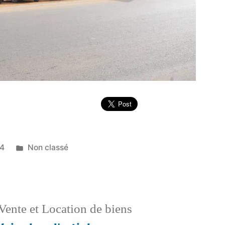
Publié
24
Non classé
dans
Vente et Location de biens