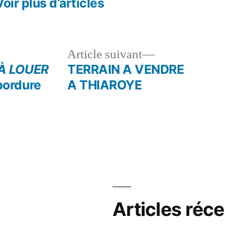
Voir plus d’articles
le
Article
Article suivant
dent :
suivant :
À LOUER
TERRAIN A VENDRE
bordure
A THIAROYE
Articles réc