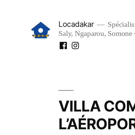
Aller
au
Locadakar
Spécialist
contenu
Saly, Ngaparou, Somone 
Facebook
Instagram
Locadakar
Locadakar
VILLA CO
L’AÉROPO