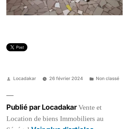
Publié
Publié
Locadakar
26 février 2024
Non classé
par
dans
Publié par Locadakar
Vente et
Location de biens Immobiliers au