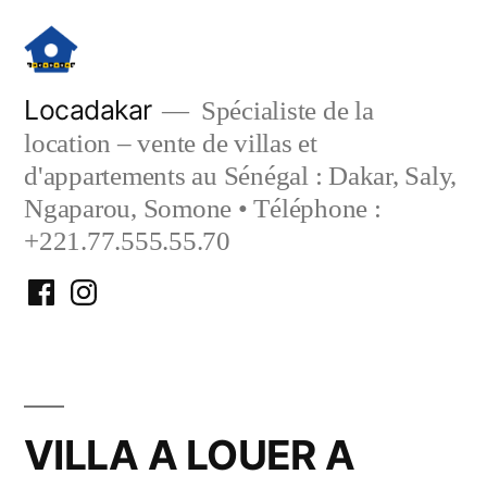
Aller
au
contenu
Locadakar
Spécialiste de la
location – vente de villas et
d'appartements au Sénégal : Dakar, Saly,
Ngaparou, Somone • Téléphone :
+221.77.555.55.70
Facebook
Instagram
Locadakar
Locadakar
VILLA A LOUER A