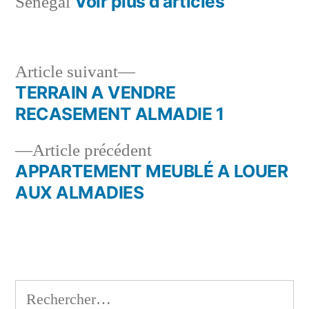
Voir plus d’articles
Sénégal
Article
Article suivant
suivant :
TERRAIN A VENDRE
Navigation
RECASEMENT ALMADIE 1
de
Article
Article précédent
l’article
précédent :
APPARTEMENT MEUBLÉ A LOUER
AUX ALMADIES
Rechercher :