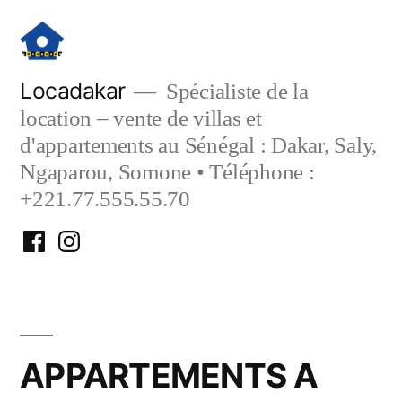
Aller
au
contenu
Locadakar
Spécialiste de la
location – vente de villas et
d'appartements au Sénégal : Dakar, Saly,
Ngaparou, Somone • Téléphone :
+221.77.555.55.70
Facebook
Instagram
Locadakar
Locadakar
APPARTEMENTS A