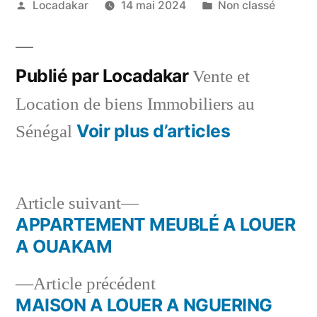
Publié
Publié
Locadakar
14 mai 2024
Non classé
par
dans
Publié par Locadakar
Vente et
Location de biens Immobiliers au
Voir plus d’articles
Sénégal
Article
Article suivant
suivant :
APPARTEMENT MEUBLÉ A LOUER
Navigation
A OUAKAM
de
Article
Article précédent
l’article
précédent :
MAISON A LOUER A NGUERING