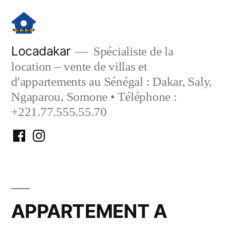
Aller
au
contenu
Locadakar
Spécialiste de la
location – vente de villas et
d'appartements au Sénégal : Dakar, Saly,
Ngaparou, Somone • Téléphone :
+221.77.555.55.70
Facebook
Instagram
Locadakar
Locadakar
APPARTEMENT A