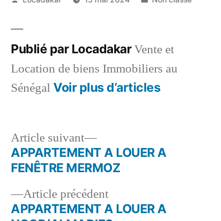
par
dans
Publié par Locadakar
Vente et
Location de biens Immobiliers au
Voir plus d’articles
Sénégal
Article
Article suivant
suivant :
APPARTEMENT A LOUER A
Navigation
FENÊTRE MERMOZ
de
Article
Article précédent
l’article
précédent :
APPARTEMENT A LOUER A