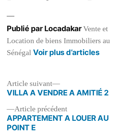
par
dans
Publié par Locadakar
Vente et
Location de biens Immobiliers au
Voir plus d’articles
Sénégal
Article
Article suivant
suivant :
VILLA A VENDRE A AMITIÉ 2
Navigation
Article
Article précédent
de
précédent :
APPARTEMENT A LOUER AU
l’article
POINT E