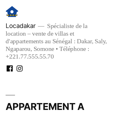
Aller
au
contenu
Locadakar
Spécialiste de la
location – vente de villas et
d'appartements au Sénégal : Dakar, Saly,
Ngaparou, Somone • Téléphone :
+221.77.555.55.70
Facebook
Instagram
Locadakar
Locadakar
APPARTEMENT A