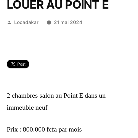
LOUER AU POINT E
Publié
Locadakar
21 mai 2024
par
2 chambres salon au Point E dans un
immeuble neuf
Prix : 800.000 fcfa par mois