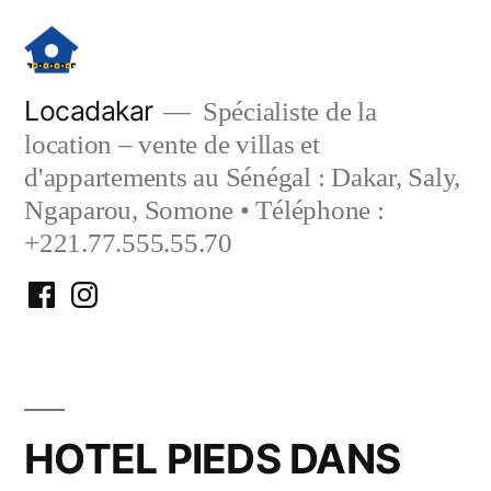
Aller
au
contenu
Locadakar
Spécialiste de la
location – vente de villas et
d'appartements au Sénégal : Dakar, Saly,
Ngaparou, Somone • Téléphone :
+221.77.555.55.70
Facebook
Instagram
Locadakar
Locadakar
HOTEL PIEDS DANS