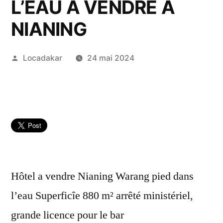
L’EAU A VENDRE A
NIANING
Publié
Locadakar
24 mai 2024
par
Hôtel a vendre Nianing Warang pied dans
l’eau Superficîe 880 m² arrêté ministériel,
grande licence pour le bar