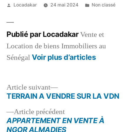
Publié
Publié
Locadakar
24 mai 2024
Non classé
par
dans
Publié par Locadakar
Vente et
Location de biens Immobiliers au
Voir plus d’articles
Sénégal
Article
Article suivant
suivant :
TERRAIN A VENDRE SUR LA VDN
Navigation
Article
Article précédent
de
précédent :
APPARTEMENT EN VENTE À
l’article
NGOR ALMADIES