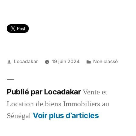
Publié
Publié
Locadakar
19 juin 2024
Non classé
par
dans
Publié par Locadakar
Vente et
Location de biens Immobiliers au
Voir plus d’articles
Sénégal