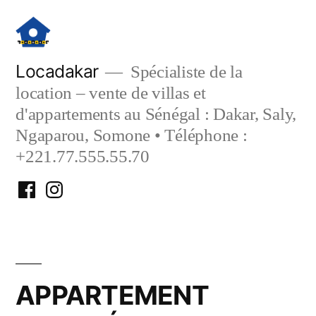
Aller
au
contenu
Locadakar
Spécialiste de la
location – vente de villas et
d'appartements au Sénégal : Dakar, Saly,
Ngaparou, Somone • Téléphone :
+221.77.555.55.70
Facebook
Instagram
Locadakar
Locadakar
APPARTEMENT