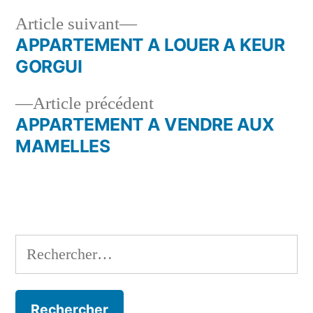
Article
Article suivant
suivant :
APPARTEMENT A LOUER A KEUR
Navigation
GORGUI
de
Article
Article précédent
l’article
précédent :
APPARTEMENT A VENDRE AUX
MAMELLES
Rechercher :