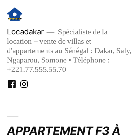
Aller
au
contenu
Locadakar
Spécialiste de la
location – vente de villas et
d'appartements au Sénégal : Dakar, Saly,
Ngaparou, Somone • Téléphone :
+221.77.555.55.70
Facebook
Instagram
Locadakar
Locadakar
APPARTEMENT F3 À