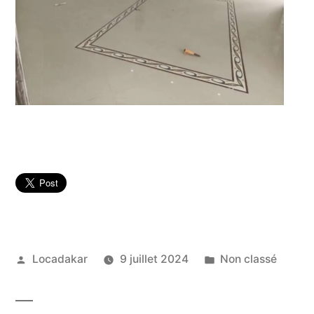
Publié
Publié
Locadakar
9 juillet 2024
Non classé
par
dans