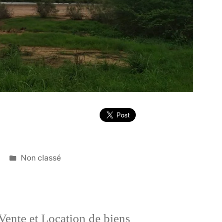
Publié
Non classé
dans
Vente et Location de biens