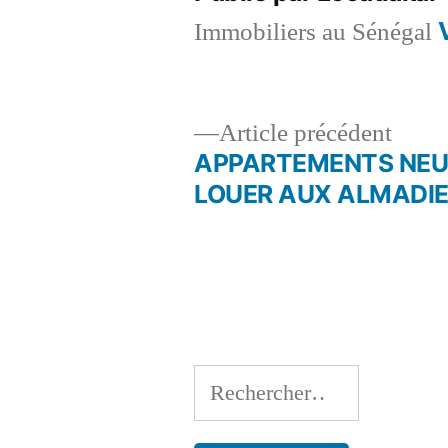
Immobiliers au Sénégal
Artic
Article précédent
précé
APPARTEMENTS NEU
Navigation
LOUER AUX ALMADI
de
l’article
Rechercher :