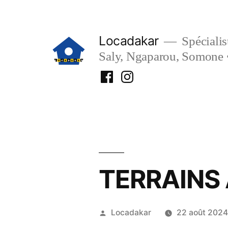
Aller
au
Locadakar
Spécialist
contenu
Saly, Ngaparou, Somone 
Facebook
Instagram
Locadakar
Locadakar
TERRAINS
Publié
Locadakar
22 août 202
par