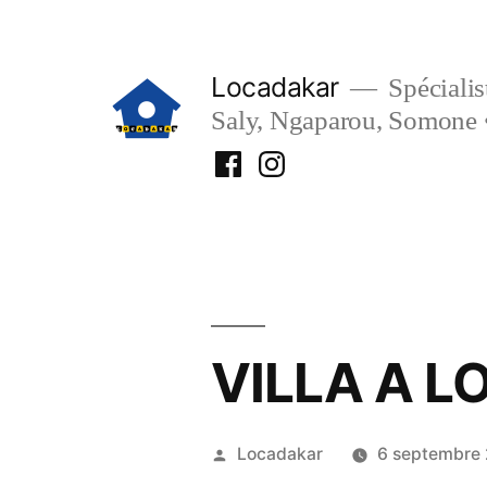
Aller
au
Locadakar
Spécialist
contenu
Saly, Ngaparou, Somone 
Facebook
Instagram
Locadakar
Locadakar
VILLA A L
Publié
Locadakar
6 septembre
par