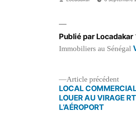
par
Publié par Locadakar
Immobiliers au Sénégal
Artic
Article précédent
précé
LOCAL COMMERCIAL
Navigation
LOUER AU VIRAGE RT
L’AÉROPORT
de
l’article