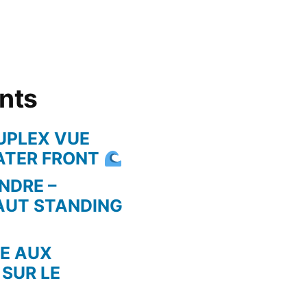
ents
UPLEX VUE
WATER FRONT
NDRE –
AUT STANDING
RE AUX
 SUR LE