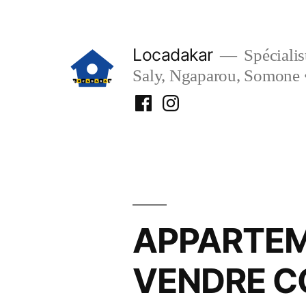
Aller
au
Locadakar
Spécialist
contenu
Saly, Ngaparou, Somone 
Facebook
Instagram
Locadakar
Locadakar
APPARTEM
VENDRE C