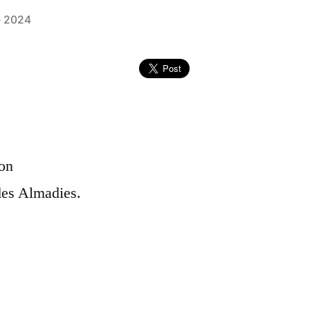
e 2024
lon
des Almadies.