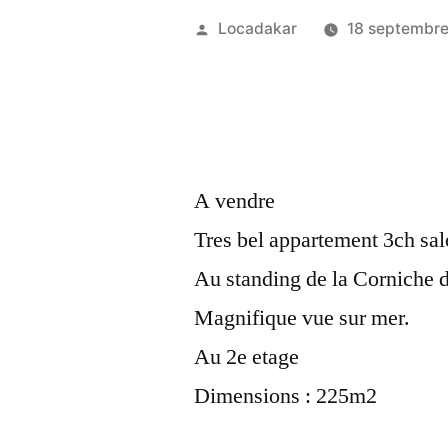
Publié
Locadakar
18 septembr
par
A vendre
Tres bel appartement 3ch sa
Au standing de la Corniche 
Magnifique vue sur mer.
Au 2e etage
Dimensions : 225m2