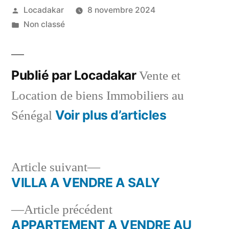
Publié
Locadakar
8 novembre 2024
par
Publié
Non classé
dans
Publié par Locadakar
Vente et
Location de biens Immobiliers au
Voir plus d’articles
Sénégal
Article
Article suivant
suivant :
VILLA A VENDRE A SALY
Navigation
Article
Article précédent
de
précédent :
APPARTEMENT A VENDRE AU