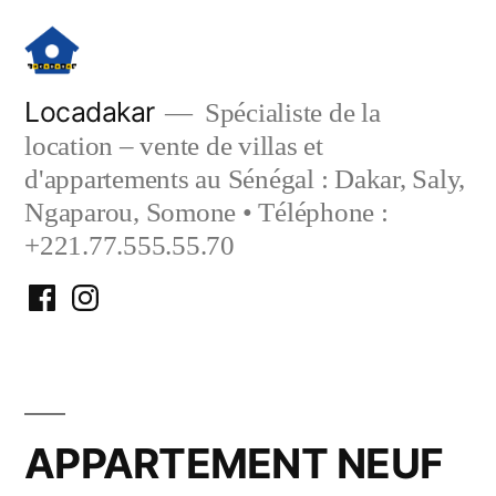
Aller
au
contenu
Locadakar
Spécialiste de la
location – vente de villas et
d'appartements au Sénégal : Dakar, Saly,
Ngaparou, Somone • Téléphone :
+221.77.555.55.70
Facebook
Instagram
Locadakar
Locadakar
APPARTEMENT NEUF