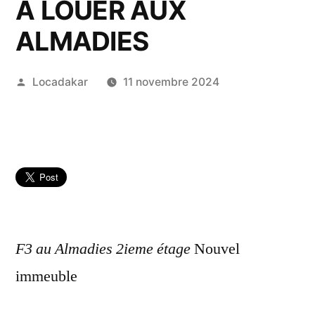
A LOUER AUX
ALMADIES
Publié
Locadakar
11 novembre 2024
par
F3 au Almadies 2ieme étage
Nouvel
immeuble