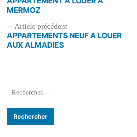
suivant :
APPARTEMENT A LOUER A
Navigation
MERMOZ
de
Article
Article précédent
l’article
précédent :
APPARTEMENTS NEUF A LOUER
AUX ALMADIES
Rechercher :