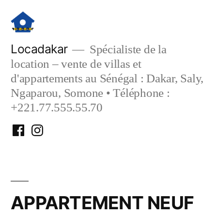
Aller
au
contenu
Locadakar
Spécialiste de la
location – vente de villas et
d'appartements au Sénégal : Dakar, Saly,
Ngaparou, Somone • Téléphone :
+221.77.555.55.70
Facebook
Instagram
Locadakar
Locadakar
APPARTEMENT NEUF