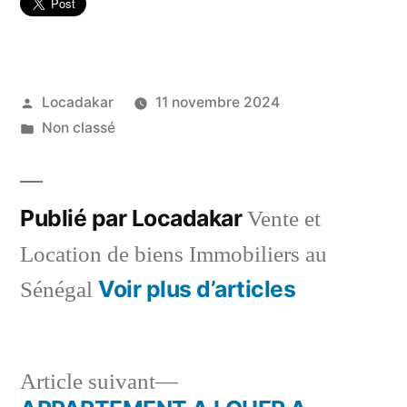
Publié
Locadakar
11 novembre 2024
par
Publié
Non classé
dans
Publié par Locadakar
Vente et
Location de biens Immobiliers au
Voir plus d’articles
Sénégal
Article
Article suivant