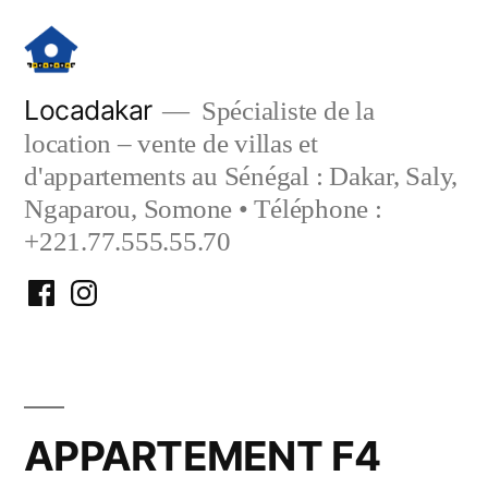
Aller
au
contenu
Locadakar
Spécialiste de la
location – vente de villas et
d'appartements au Sénégal : Dakar, Saly,
Ngaparou, Somone • Téléphone :
+221.77.555.55.70
Facebook
Instagram
Locadakar
Locadakar
APPARTEMENT F4