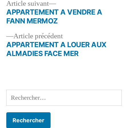
Article
Article suivant
suivant :
APPARTEMENT A VENDRE A
Navigation
FANN MERMOZ
de
Article
Article précédent
l’article
précédent :
APPARTEMENT A LOUER AUX
ALMADIES FACE MER
Rechercher :