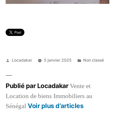
Publié
Publié
Locadakar
5 janvier 2025
Non classé
par
dans
Publié par Locadakar
Vente et
Location de biens Immobiliers au
Voir plus d’articles
Sénégal