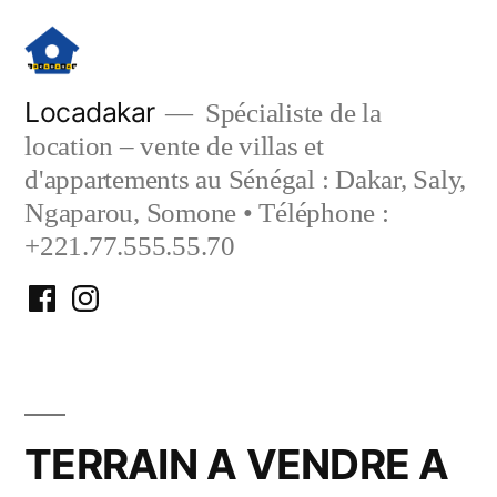
Aller
au
contenu
Locadakar
Spécialiste de la
location – vente de villas et
d'appartements au Sénégal : Dakar, Saly,
Ngaparou, Somone • Téléphone :
+221.77.555.55.70
Facebook
Instagram
Locadakar
Locadakar
TERRAIN A VENDRE A