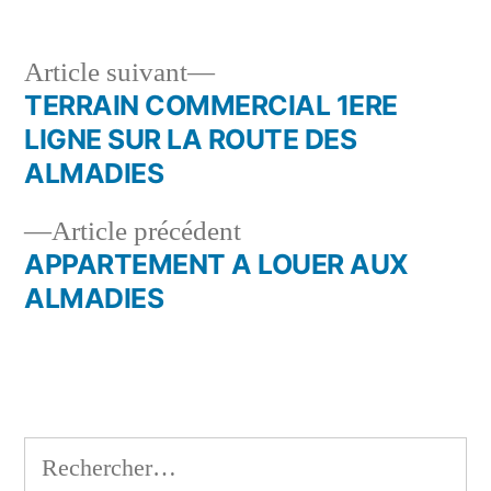
Article
Article suivant
suivant :
TERRAIN COMMERCIAL 1ERE
Navigation
LIGNE SUR LA ROUTE DES
de
ALMADIES
l’article
Article
Article précédent
précédent :
APPARTEMENT A LOUER AUX
ALMADIES
Rechercher :