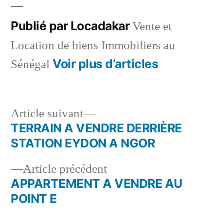
Publié par Locadakar
Vente et
Location de biens Immobiliers au
Voir plus d’articles
Sénégal
Article
Article suivant
suivant :
TERRAIN A VENDRE DERRIÈRE
Navigation
STATION EYDON A NGOR
de
Article
Article précédent
l’article
précédent :
APPARTEMENT A VENDRE AU
POINT E