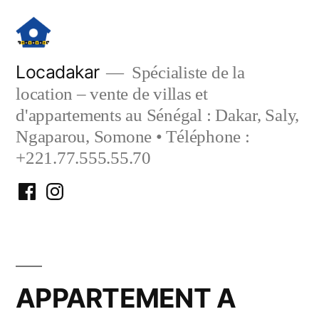
Aller
au
contenu
Locadakar
Spécialiste de la
location – vente de villas et
d'appartements au Sénégal : Dakar, Saly,
Ngaparou, Somone • Téléphone :
+221.77.555.55.70
Facebook
Instagram
Locadakar
Locadakar
APPARTEMENT A