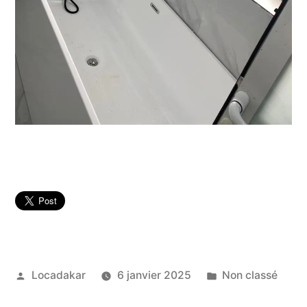
Publié
Publié
Locadakar
6 janvier 2025
Non classé
par
dans