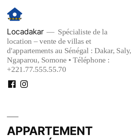
Aller
au
contenu
Locadakar
Spécialiste de la
location – vente de villas et
d'appartements au Sénégal : Dakar, Saly,
Ngaparou, Somone • Téléphone :
+221.77.555.55.70
Facebook
Instagram
Locadakar
Locadakar
APPARTEMENT