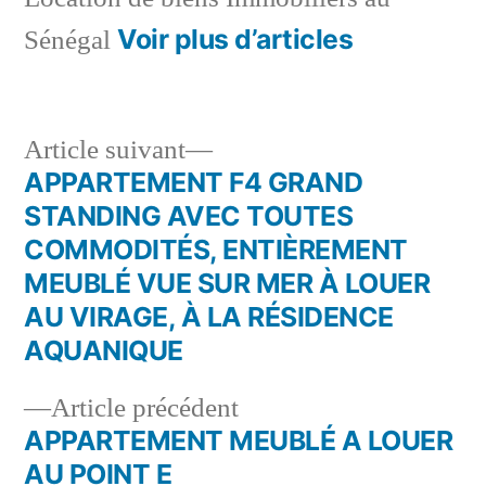
Voir plus d’articles
Sénégal
Article
Article suivant
suivant :
APPARTEMENT F4 GRAND
Navigation
STANDING AVEC TOUTES
de
COMMODITÉS, ENTIÈREMENT
MEUBLÉ VUE SUR MER À LOUER
l’article
AU VIRAGE, À LA RÉSIDENCE
AQUANIQUE
Article
Article précédent
précédent :
APPARTEMENT MEUBLÉ A LOUER
AU POINT E