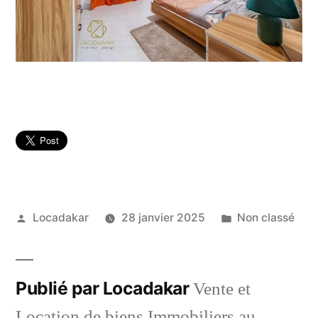
Publié
Publié
Locadakar
28 janvier 2025
Non classé
par
dans
Publié par Locadakar
Vente et
Location de biens Immobiliers au