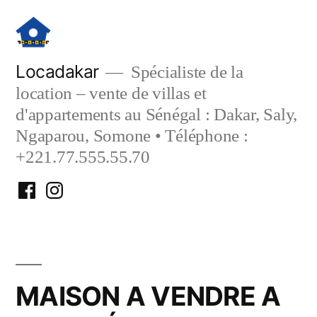
Aller
au
contenu
Locadakar
Spécialiste de la
location – vente de villas et
d'appartements au Sénégal : Dakar, Saly,
Ngaparou, Somone • Téléphone :
+221.77.555.55.70
Facebook
Instagram
Locadakar
Locadakar
MAISON A VENDRE A