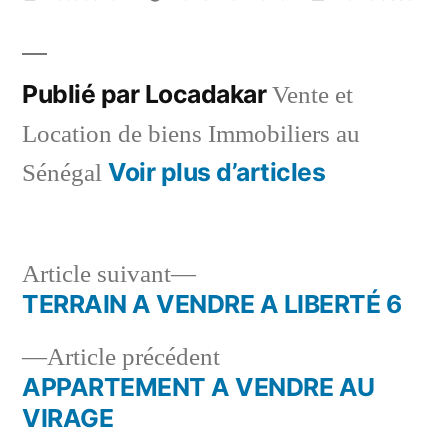
par
dans
Publié par Locadakar
Vente et
Location de biens Immobiliers au
Voir plus d’articles
Sénégal
Article
Article suivant
suivant :
TERRAIN A VENDRE A LIBERTÉ 6
Navigation
Article
Article précédent
de
précédent :
APPARTEMENT A VENDRE AU
l’article
VIRAGE