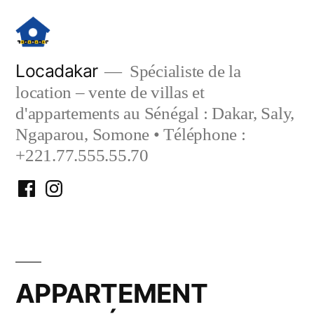
Aller
au
contenu
Locadakar
Spécialiste de la
location – vente de villas et
d'appartements au Sénégal : Dakar, Saly,
Ngaparou, Somone • Téléphone :
+221.77.555.55.70
Facebook
Instagram
Locadakar
Locadakar
APPARTEMENT