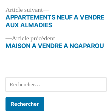
Article
Article suivant
suivant :
APPARTEMENTS NEUF A VENDRE
Navigation
AUX ALMADIES
de
Article
Article précédent
l’article
précédent :
MAISON A VENDRE A NGAPAROU
Rechercher :