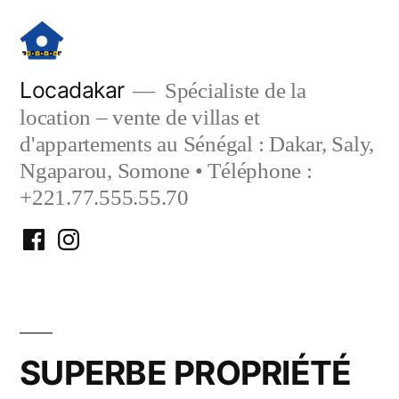
Aller
au
contenu
Locadakar
Spécialiste de la
location – vente de villas et
d'appartements au Sénégal : Dakar, Saly,
Ngaparou, Somone • Téléphone :
+221.77.555.55.70
Facebook
Instagram
Locadakar
Locadakar
SUPERBE PROPRIÉTÉ