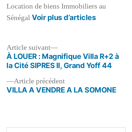
Location de biens Immobiliers au
Voir plus d’articles
Sénégal
Article
Article suivant
suivant :
À LOUER : Magnifique Villa R+2 à
Navigation
la Cité SIPRES II, Grand Yoff 44
de
Article
Article précédent
l’article
précédent :
VILLA A VENDRE A LA SOMONE