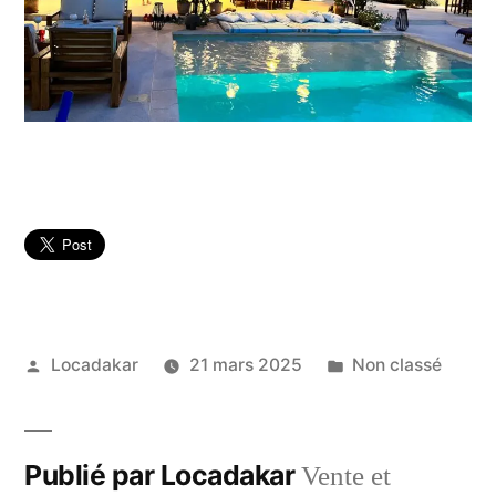
Publié
Publié
Locadakar
21 mars 2025
Non classé
par
dans
Publié par Locadakar
Vente et