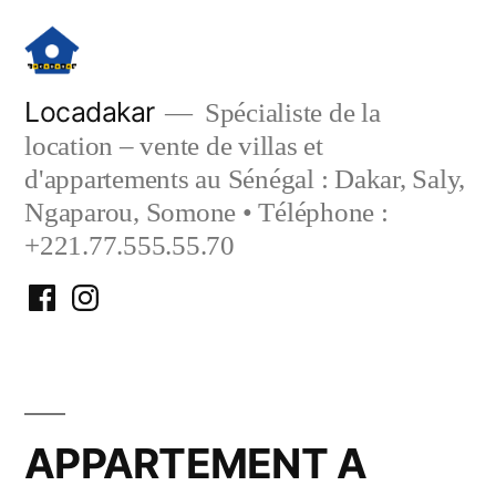
Aller
au
contenu
Locadakar
Spécialiste de la
location – vente de villas et
d'appartements au Sénégal : Dakar, Saly,
Ngaparou, Somone • Téléphone :
+221.77.555.55.70
Facebook
Instagram
Locadakar
Locadakar
APPARTEMENT A