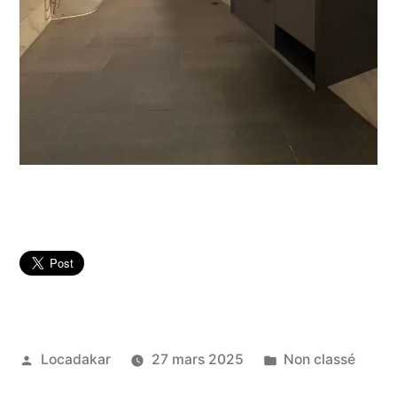
Publié
Publié
Locadakar
27 mars 2025
Non classé
par
dans