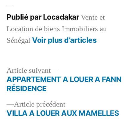
Publié par Locadakar
Vente et
Location de biens Immobiliers au
Voir plus d’articles
Sénégal
Article
Article suivant
suivant :
APPARTEMENT A LOUER A FANN
Navigation
RÉSIDENCE
de
Article
Article précédent
l’article
précédent :
VILLA A LOUER AUX MAMELLES