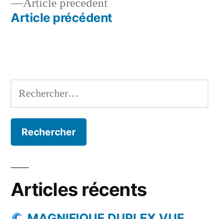
Article
Article précédent
de
précédent :
Article précédent
l’article
Rechercher :
Articles récents
MAGNIFIQUE DUPLEX VUE