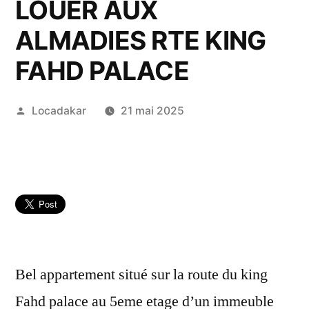
LOUER AUX
ALMADIES RTE KING
FAHD PALACE
Publié
Locadakar
21 mai 2025
par
Bel appartement situé sur la route du king
Fahd palace au 5eme etage d’un immeuble