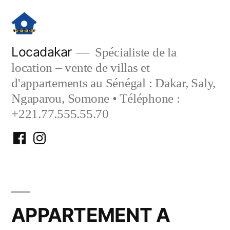
Aller
au
contenu
Locadakar
Spécialiste de la
location – vente de villas et
d'appartements au Sénégal : Dakar, Saly,
Ngaparou, Somone • Téléphone :
+221.77.555.55.70
Facebook
Instagram
Locadakar
Locadakar
APPARTEMENT A