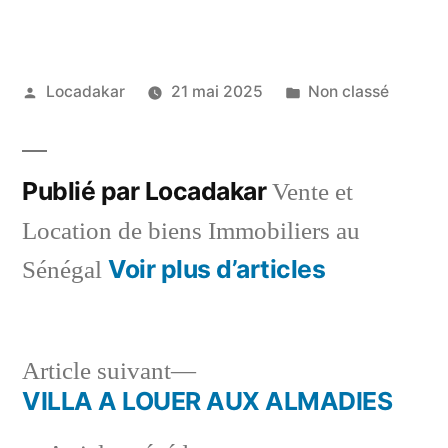
Publié
Publié
Locadakar
21 mai 2025
Non classé
par
dans
Publié par Locadakar
Vente et
Location de biens Immobiliers au
Voir plus d’articles
Sénégal
Article
Article suivant
suivant :
VILLA A LOUER AUX ALMADIES
Navigation