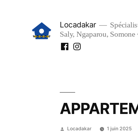
Aller
au
Locadakar
Spécialist
contenu
Saly, Ngaparou, Somone 
Facebook
Instagram
Locadakar
Locadakar
APPARTEME
Publié
Locadakar
1 juin 2025
par