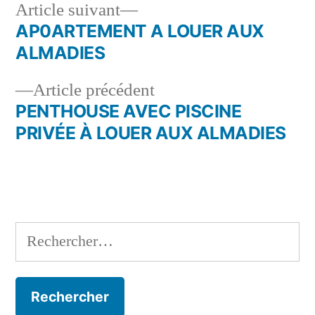
Article
Article suivant
suivant :
AP0ARTEMENT A LOUER AUX
Navigation
ALMADIES
de
Article
Article précédent
l’article
précédent :
PENTHOUSE AVEC PISCINE
PRIVÉE À LOUER AUX ALMADIES
Rechercher :