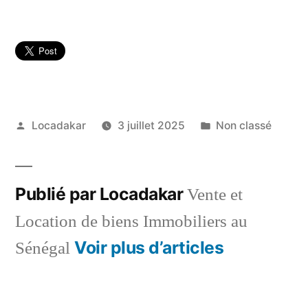
Publié
Publié
Locadakar
3 juillet 2025
Non classé
par
dans
Publié par Locadakar
Vente et
Location de biens Immobiliers au
Voir plus d’articles
Sénégal