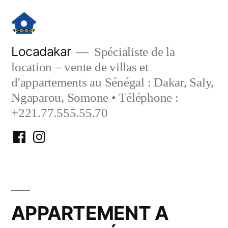
Aller
au
contenu
Locadakar
Spécialiste de la
location – vente de villas et
d'appartements au Sénégal : Dakar, Saly,
Ngaparou, Somone • Téléphone :
+221.77.555.55.70
Facebook
Instagram
Locadakar
Locadakar
APPARTEMENT A