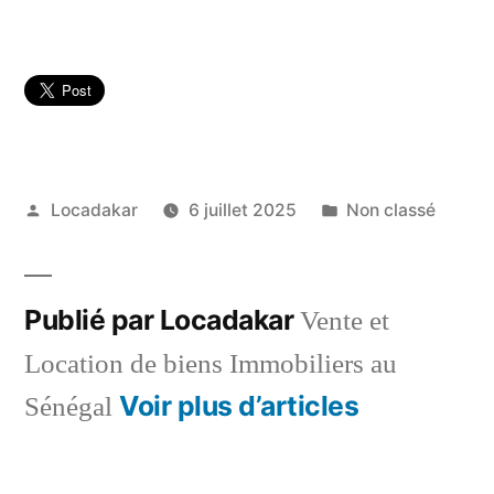
Publié
Publié
Locadakar
6 juillet 2025
Non classé
par
dans
Publié par Locadakar
Vente et
Location de biens Immobiliers au
Voir plus d’articles
Sénégal