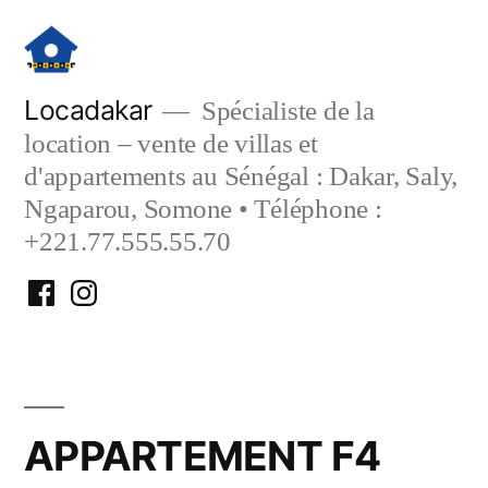
Aller
au
contenu
Locadakar
Spécialiste de la
location – vente de villas et
d'appartements au Sénégal : Dakar, Saly,
Ngaparou, Somone • Téléphone :
+221.77.555.55.70
Facebook
Instagram
Locadakar
Locadakar
APPARTEMENT F4