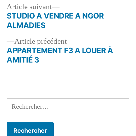
Article
Article suivant
suivant :
STUDIO A VENDRE A NGOR
Navigation
ALMADIES
de
Article
Article précédent
l’article
précédent :
APPARTEMENT F3 A LOUER À
AMITIÉ 3
Rechercher :