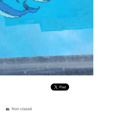
Publié
5
Non classé