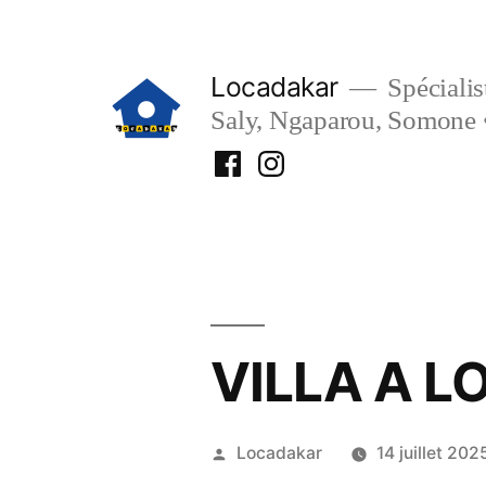
Aller
au
Locadakar
Spécialist
contenu
Saly, Ngaparou, Somone 
Facebook
Instagram
Locadakar
Locadakar
VILLA A L
Publié
Locadakar
14 juillet 202
par