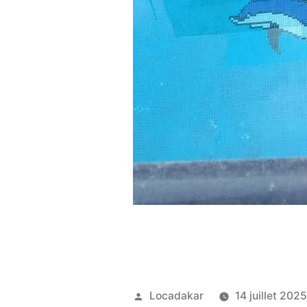
Publié
Locadakar
14 juillet 202