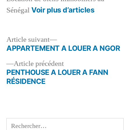
Voir plus d’articles
Sénégal
Article
Article suivant
suivant :
APPARTEMENT A LOUER A NGOR
Navigation
Article
Article précédent
de
précédent :
PENTHOUSE A LOUER A FANN
l’article
RÉSIDENCE
Rechercher :