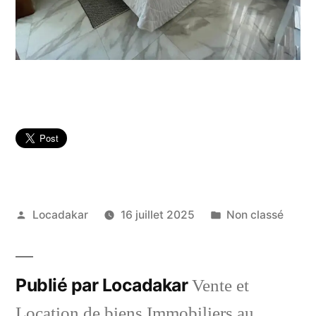
Publié
Publié
Locadakar
16 juillet 2025
Non classé
par
dans
Publié par Locadakar
Vente et
Location de biens Immobiliers au