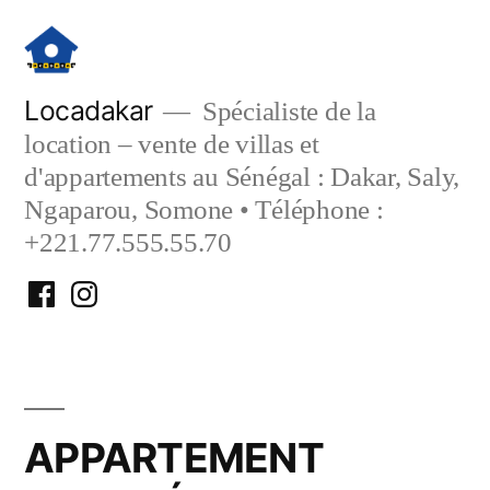
Aller
au
contenu
Locadakar
Spécialiste de la
location – vente de villas et
d'appartements au Sénégal : Dakar, Saly,
Ngaparou, Somone • Téléphone :
+221.77.555.55.70
Facebook
Instagram
Locadakar
Locadakar
APPARTEMENT