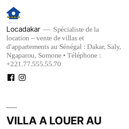
Aller
au
contenu
Locadakar
Spécialiste de la
location – vente de villas et
d'appartements au Sénégal : Dakar, Saly,
Ngaparou, Somone • Téléphone :
+221.77.555.55.70
Facebook
Instagram
Locadakar
Locadakar
VILLA A LOUER AU