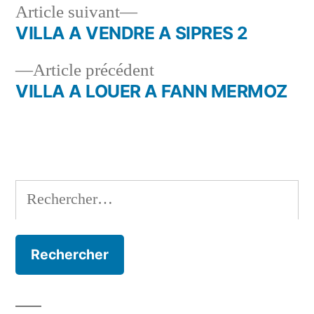
Article
Article suivant
suivant :
VILLA A VENDRE A SIPRES 2
Navigation
Article
Article précédent
de
précédent :
VILLA A LOUER A FANN MERMOZ
l’article
Rechercher :