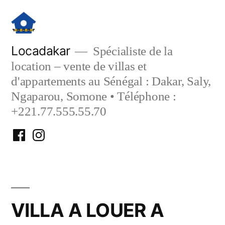
Aller
au
contenu
Locadakar
Spécialiste de la
location – vente de villas et
d'appartements au Sénégal : Dakar, Saly,
Ngaparou, Somone • Téléphone :
+221.77.555.55.70
Facebook
Instagram
Locadakar
Locadakar
VILLA A LOUER A