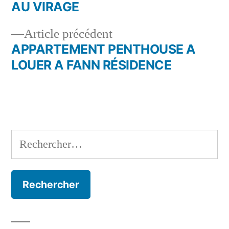
Navigation
AU VIRAGE
de
Article
Article précédent
l’article
précédent :
APPARTEMENT PENTHOUSE A
LOUER A FANN RÉSIDENCE
Rechercher :