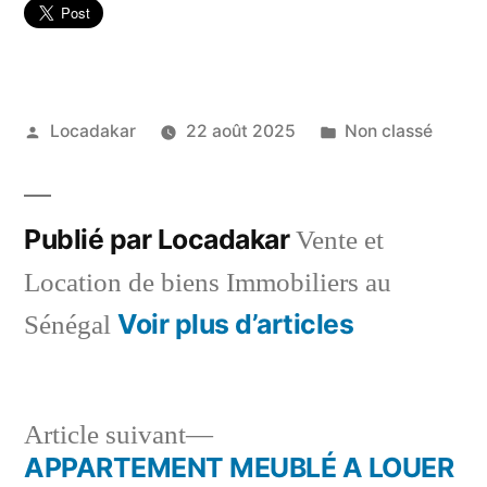
Publié
Publié
Locadakar
22 août 2025
Non classé
par
dans
Publié par Locadakar
Vente et
Location de biens Immobiliers au
Voir plus d’articles
Sénégal
Article
Article suivant
suivant :
APPARTEMENT MEUBLÉ A LOUER