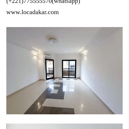
(+221)775555570(whatsapp)
www.locadakar.com