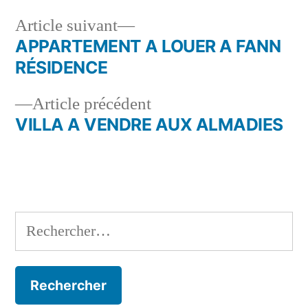
Article
Article suivant
suivant :
APPARTEMENT A LOUER A FANN
Navigation
RÉSIDENCE
de
Article
Article précédent
l’article
précédent :
VILLA A VENDRE AUX ALMADIES
Rechercher :