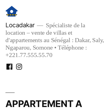
Aller
au
contenu
Locadakar
Spécialiste de la
location – vente de villas et
d'appartements au Sénégal : Dakar, Saly,
Ngaparou, Somone • Téléphone :
+221.77.555.55.70
Facebook
Instagram
Locadakar
Locadakar
APPARTEMENT A