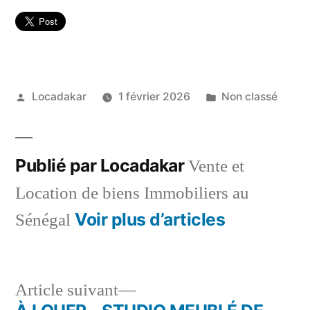
Publié
Publié
Locadakar
1 février 2026
Non classé
par
dans
Publié par Locadakar
Vente et
Location de biens Immobiliers au
Voir plus d’articles
Sénégal
Article
Article suivant