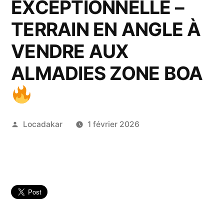
EXCEPTIONNELLE –
TERRAIN EN ANGLE À
VENDRE AUX
ALMADIES ZONE BOA
Publié
Locadakar
1 février 2026
par