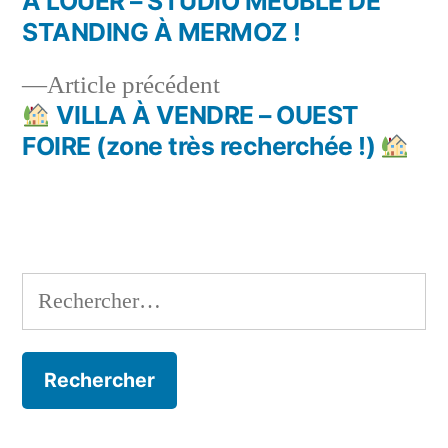
suivant :
À LOUER – STUDIO MEUBLÉ DE
Navigation
STANDING À MERMOZ !
de
Article
Article précédent
l’article
précédent :
VILLA À VENDRE – OUEST
FOIRE (zone très recherchée !)
Rechercher :