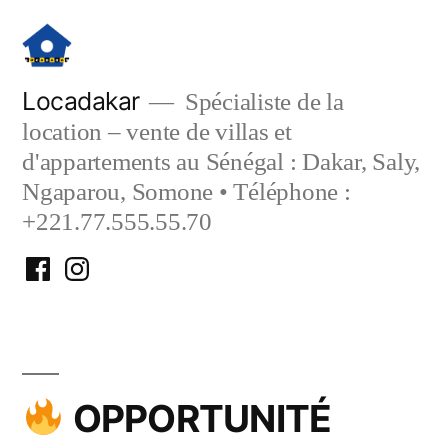
Aller
au
contenu
Locadakar
Spécialiste de la
location – vente de villas et
d'appartements au Sénégal : Dakar, Saly,
Ngaparou, Somone • Téléphone :
+221.77.555.55.70
Facebook
Instagram
Locadakar
Locadakar
OPPORTUNITÉ