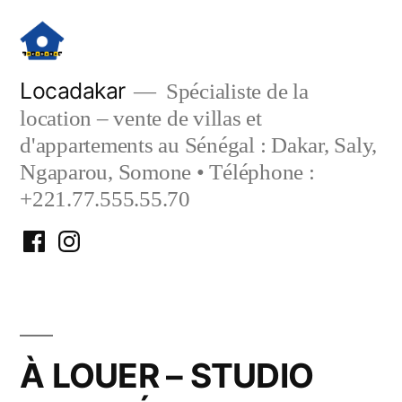
Aller
au
contenu
Locadakar
Spécialiste de la
location – vente de villas et
d'appartements au Sénégal : Dakar, Saly,
Ngaparou, Somone • Téléphone :
+221.77.555.55.70
Facebook
Instagram
Locadakar
Locadakar
À LOUER – STUDIO