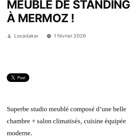
MEUBLÉ DE STANDING
À MERMOZ !
Publié
Locadakar
1 février 2026
par
Superbe studio meublé composé d’une belle
chambre + salon climatisés, cuisine équipée
moderne.