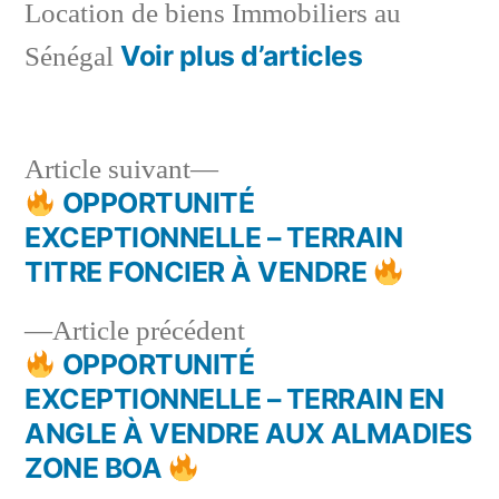
Location de biens Immobiliers au
Voir plus d’articles
Sénégal
Article
Article suivant
suivant :
OPPORTUNITÉ
Navigation
EXCEPTIONNELLE – TERRAIN
de
TITRE FONCIER À VENDRE
l’article
Article
Article précédent
précédent :
OPPORTUNITÉ
EXCEPTIONNELLE – TERRAIN EN
ANGLE À VENDRE AUX ALMADIES
ZONE BOA