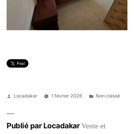
Publié
Publié
Locadakar
1 février 2026
Non classé
par
dans
Publié par Locadakar
Vente et