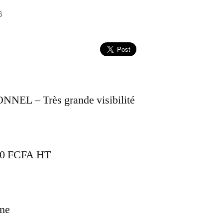
6
EL – Très grande visibilité
000 FCFA HT
me