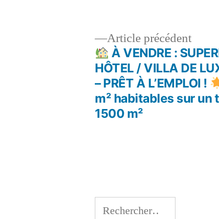
Artic
Article précédent
précé
À VENDRE : SUPE
Navigation
HÔTEL / VILLA DE L
– PRÊT À L’EMPLOI !
de
m² habitables sur un 
1500 m²
l’article
Rechercher :