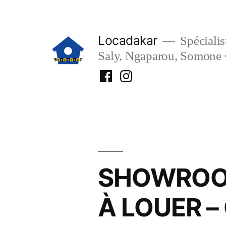
Aller
au
Locadakar
Spécialist
contenu
Saly, Ngaparou, Somone 
Facebook
Instagram
Locadakar
Locadakar
SHOWROOM
À LOUER –