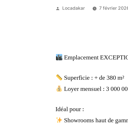
Publié
Locadakar
7 février 202
par
Emplacement EXCEPTIONN
Superficie : + de 380 m²
Loyer mensuel : 3 000 
Idéal pour :
Showrooms haut de gam