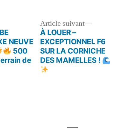
le
Article
Article suivant
dent :
suivant :
RBE
À LOUER –
UXE NEUVE
EXCEPTIONNEL F6
500
SUR LA CORNICHE
terrain de
DES MAMELLES !