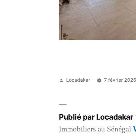
Publié
Locadakar
7 février 202
par
Publié par Locadakar
Immobiliers au Sénégal