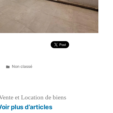
Publié
6
Non classé
dans
Vente et Location de biens
Voir plus d’articles