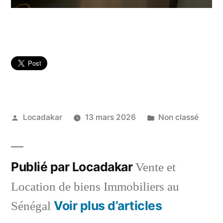
Publié
Publié
Locadakar
13 mars 2026
Non classé
par
dans
Publié par Locadakar
Vente et
Location de biens Immobiliers au
Voir plus d’articles
Sénégal