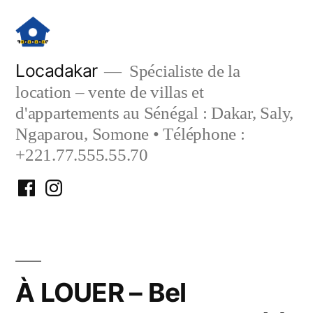
Aller
au
contenu
Locadakar
Spécialiste de la
location – vente de villas et
d'appartements au Sénégal : Dakar, Saly,
Ngaparou, Somone • Téléphone :
+221.77.555.55.70
Facebook
Instagram
Locadakar
Locadakar
À LOUER – Bel