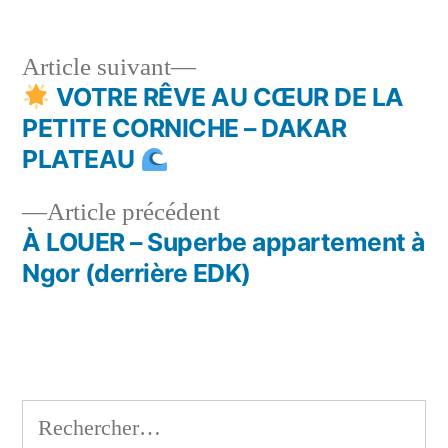
Article
Article suivant
suivant :
VOTRE RÊVE AU CŒUR DE LA
Navigation
PETITE CORNICHE – DAKAR
de
PLATEAU
l’article
Article
Article précédent
précédent :
À LOUER – Superbe appartement à
Ngor (derrière EDK)
Rechercher :