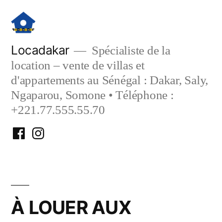
Aller
au
contenu
Locadakar
Spécialiste de la
location – vente de villas et
d'appartements au Sénégal : Dakar, Saly,
Ngaparou, Somone • Téléphone :
+221.77.555.55.70
Facebook
Instagram
Locadakar
Locadakar
À LOUER AUX