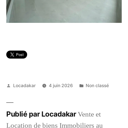
Publié
Publié
Locadakar
4 juin 2026
Non classé
par
dans
Publié par Locadakar
Vente et
Location de biens Immobiliers au