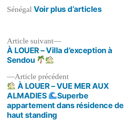
Voir plus d’articles
Sénégal
Article
Article suivant
suivant :
À LOUER – Villa d’exception à
Navigation
Sendou
de
Article
Article précédent
l’article
précédent :
À LOUER – VUE MER AUX
ALMADIES
Superbe
appartement dans résidence de
haut standing