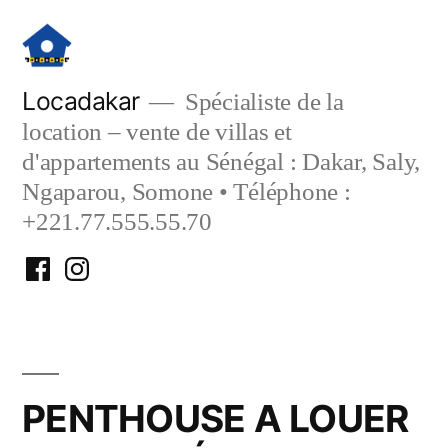
Aller
au
contenu
Locadakar
Spécialiste de la
location – vente de villas et
d'appartements au Sénégal : Dakar, Saly,
Ngaparou, Somone • Téléphone :
+221.77.555.55.70
Facebook
Instagram
Locadakar
Locadakar
PENTHOUSE A LOUER