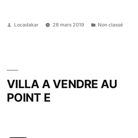
Publié
Publié
Locadakar
28 mars 2019
Non classé
par
dans
VILLA A VENDRE AU
POINT E