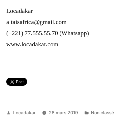
Locadakar
altaisafrica@gmail.com
(+221) 77.555.55.70 (Whatsapp)
www.locadakar.com
Publié
Publié
Locadakar
28 mars 2019
Non classé
par
dans