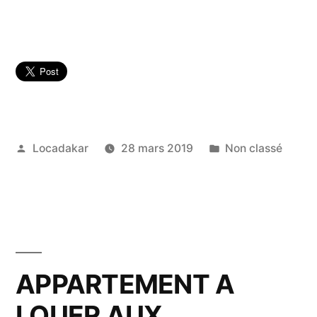
Publié
Publié
Locadakar
28 mars 2019
Non classé
par
dans
APPARTEMENT A
LOUER AUX