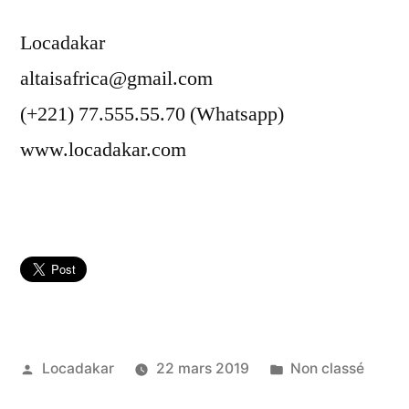
Locadakar
altaisafrica@gmail.com
(+221) 77.555.55.70 (Whatsapp)
www.locadakar.com
Publié
Publié
Locadakar
22 mars 2019
Non classé
par
dans