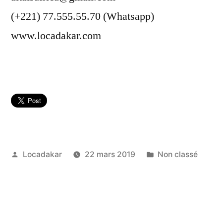
(+221) 77.555.55.70 (Whatsapp)
www.locadakar.com
Publié
Publié
Locadakar
22 mars 2019
Non classé
par
dans