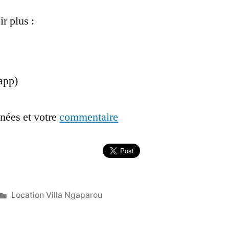
r plus :
app)
nées et votre
commentaire
Publié
Location Villa Ngaparou
dans