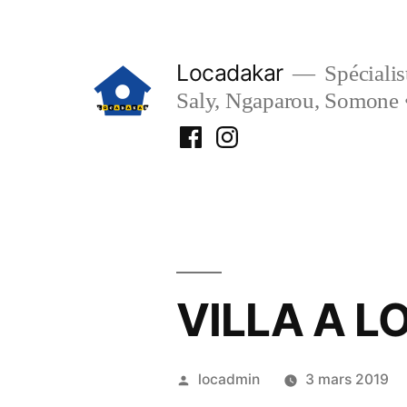
Aller
au
Locadakar
Spécialist
contenu
Saly, Ngaparou, Somone 
Facebook
Instagram
Locadakar
Locadakar
VILLA A 
Publié
locadmin
3 mars 2019
par