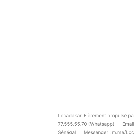
Locadakar
,
Fièrement propulsé p
77.555.55.70 (Whatsapp)
Email
Sénégal
Messenger : m.me/Lo