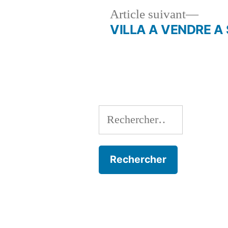
Artic
Article suivant
suivan
VILLA A VENDRE A
Navigation
de
l’article
Rechercher :