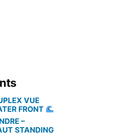
ents
UPLEX VUE
WATER FRONT
NDRE –
AUT STANDING