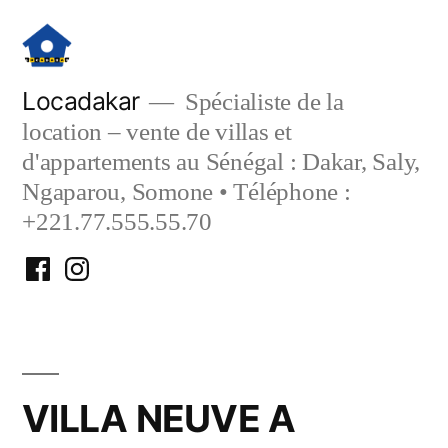
Aller
au
contenu
Locadakar
Spécialiste de la
location – vente de villas et
d'appartements au Sénégal : Dakar, Saly,
Ngaparou, Somone • Téléphone :
+221.77.555.55.70
Facebook
Instagram
Locadakar
Locadakar
VILLA NEUVE A