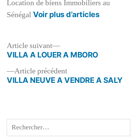
Location de biens Immobiliers au
Voir plus d’articles
Sénégal
Article
Article suivant
suivant :
VILLA A LOUER A MBORO
Navigation
Article
Article précédent
de
précédent :
VILLA NEUVE A VENDRE A SALY
l’article
Rechercher :