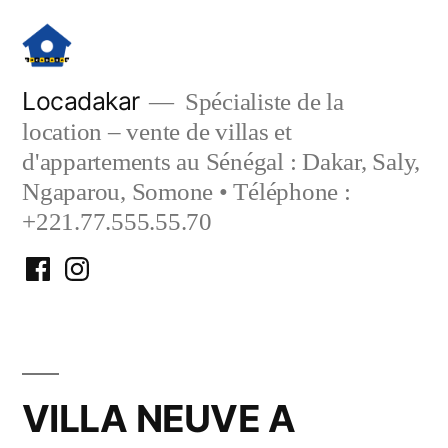
Aller
au
contenu
Locadakar
Spécialiste de la
location – vente de villas et
d'appartements au Sénégal : Dakar, Saly,
Ngaparou, Somone • Téléphone :
+221.77.555.55.70
Facebook
Instagram
Locadakar
Locadakar
VILLA NEUVE A