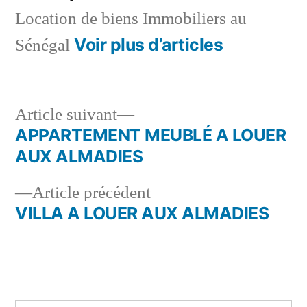
Location de biens Immobiliers au
Voir plus d’articles
Sénégal
Article
Article suivant
suivant :
APPARTEMENT MEUBLÉ A LOUER
Navigation
AUX ALMADIES
de
Article
Article précédent
l’article
précédent :
VILLA A LOUER AUX ALMADIES