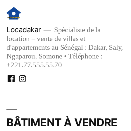
Aller
au
contenu
Locadakar
Spécialiste de la
location – vente de villas et
d'appartements au Sénégal : Dakar, Saly,
Ngaparou, Somone • Téléphone :
+221.77.555.55.70
Facebook
Instagram
Locadakar
Locadakar
BÂTIMENT À VENDRE