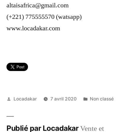
altaisafrica@gmail.com
(+221) 775555570 (watsapp)
www.locadakar.com
Publié
Publié
Locadakar
7 avril 2020
Non classé
par
dans
Publié par Locadakar
Vente et