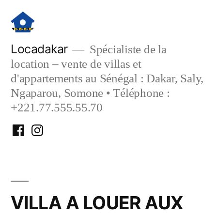
Aller
au
contenu
Locadakar
Spécialiste de la
location – vente de villas et
d'appartements au Sénégal : Dakar, Saly,
Ngaparou, Somone • Téléphone :
+221.77.555.55.70
Facebook
Instagram
Locadakar
Locadakar
VILLA A LOUER AUX