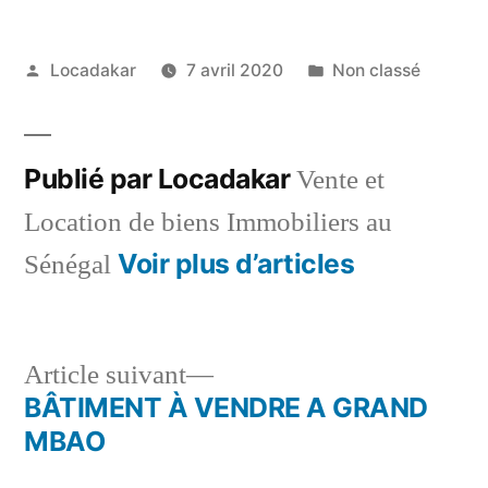
Publié
Publié
Locadakar
7 avril 2020
Non classé
par
dans
Publié par Locadakar
Vente et
Location de biens Immobiliers au
Voir plus d’articles
Sénégal
Article
Article suivant
suivant :
BÂTIMENT À VENDRE A GRAND
Navigation
MBAO
de