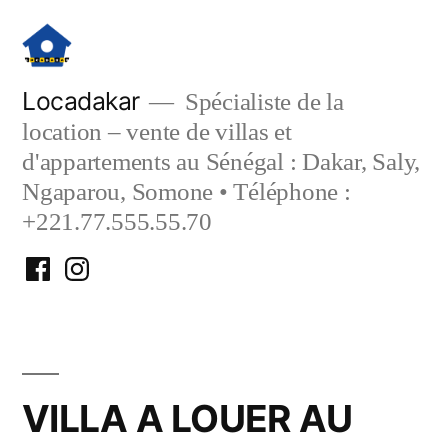
Aller
au
contenu
Locadakar
Spécialiste de la
location – vente de villas et
d'appartements au Sénégal : Dakar, Saly,
Ngaparou, Somone • Téléphone :
+221.77.555.55.70
Facebook
Instagram
Locadakar
Locadakar
VILLA A LOUER AU