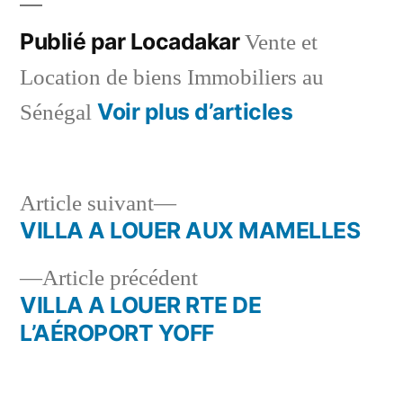
Publié par Locadakar
Vente et
Location de biens Immobiliers au
Voir plus d’articles
Sénégal
Article
Article suivant
suivant :
VILLA A LOUER AUX MAMELLES
Navigation
Article
Article précédent
de
précédent :
VILLA A LOUER RTE DE
l’article
L’AÉROPORT YOFF