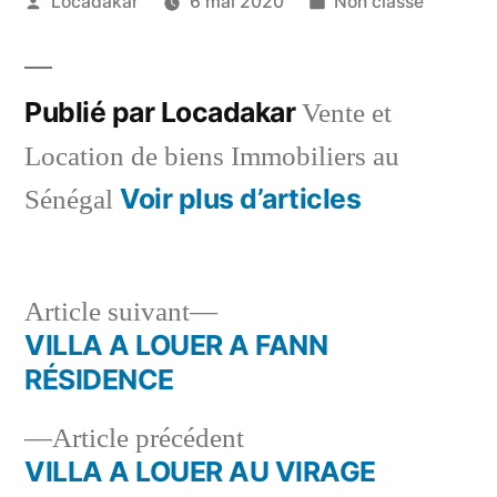
Publié
Publié
Locadakar
6 mai 2020
Non classé
par
dans
Publié par Locadakar
Vente et
Location de biens Immobiliers au
Voir plus d’articles
Sénégal
Article
Article suivant
suivant :
VILLA A LOUER A FANN
Navigation
RÉSIDENCE
de
Article
Article précédent
l’article
précédent :
VILLA A LOUER AU VIRAGE