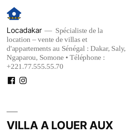
Aller
au
contenu
Locadakar
Spécialiste de la
location – vente de villas et
d'appartements au Sénégal : Dakar, Saly,
Ngaparou, Somone • Téléphone :
+221.77.555.55.70
Facebook
Instagram
Locadakar
Locadakar
VILLA A LOUER AUX