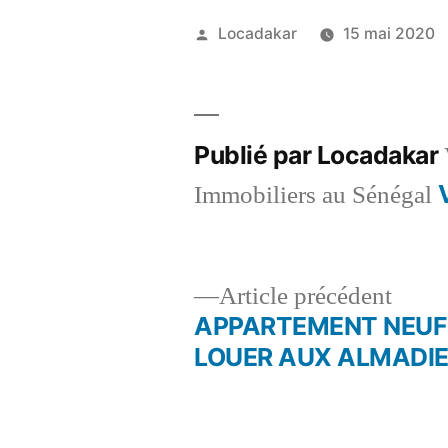
Publié
Locadakar
15 mai 2020
par
Publié par Locadakar
Immobiliers au Sénégal
Artic
Article précédent
précé
APPARTEMENT NEUF
Navigation
LOUER AUX ALMADI
de