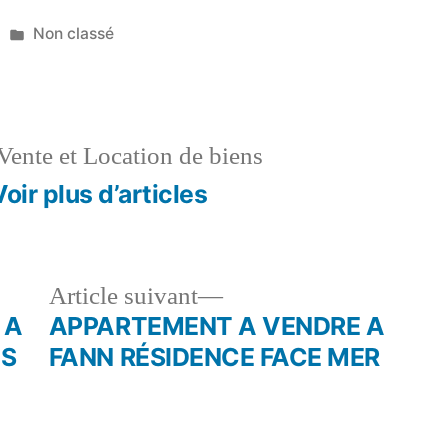
Publié
Non classé
dans
Vente et Location de biens
Voir plus d’articles
le
Article
Article suivant
dent :
suivant :
 A
APPARTEMENT A VENDRE A
ES
FANN RÉSIDENCE FACE MER