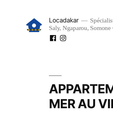
Aller
au
Locadakar
Spécialist
contenu
Saly, Ngaparou, Somone 
Facebook
Instagram
Locadakar
Locadakar
APPARTEM
MER AU V