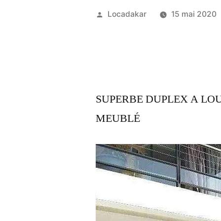
Publié
Locadakar
15 mai 2020
par
SUPERBE DUPLEX A LO
MEUBLÉ