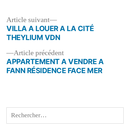
Article
Article suivant
suivant :
VILLA A LOUER A LA CITÉ
Navigation
THEYLIUM VDN
de
Article
Article précédent
l’article
précédent :
APPARTEMENT A VENDRE A
FANN RÉSIDENCE FACE MER
Rechercher :