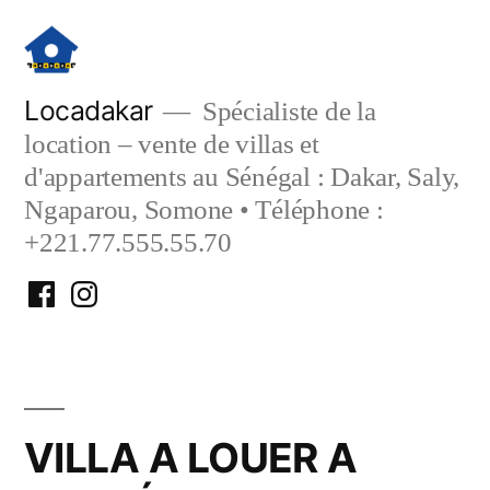
Aller
au
contenu
Locadakar
Spécialiste de la
location – vente de villas et
d'appartements au Sénégal : Dakar, Saly,
Ngaparou, Somone • Téléphone :
+221.77.555.55.70
Facebook
Instagram
Locadakar
Locadakar
VILLA A LOUER A