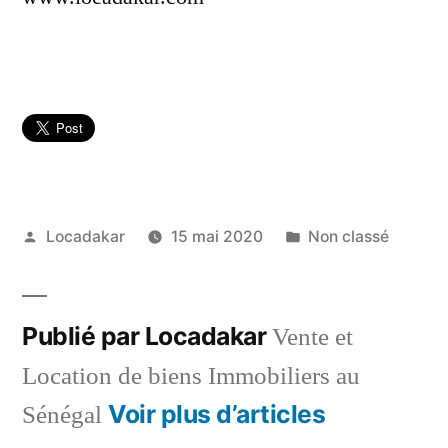
Publié
Publié
Locadakar
15 mai 2020
Non classé
par
dans
Publié par Locadakar
Vente et
Location de biens Immobiliers au
Voir plus d’articles
Sénégal