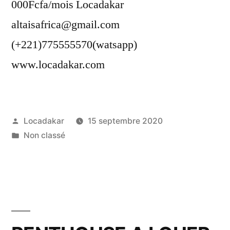
000Fcfa/mois Locadakar
altaisafrica@gmail.com
(+221)775555570(watsapp)
www.locadakar.com
Publié
Locadakar
15 septembre 2020
par
Publié
Non classé
dans