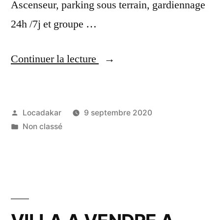
Ascenseur, parking sous terrain, gardiennage
24h /7j et groupe …
« APPARTEMENT
Continuer la lecture
A
LOUER
Publié
Locadakar
9 septembre 2020
AUX
par
Publié
Non classé
ALMADIES »
dans