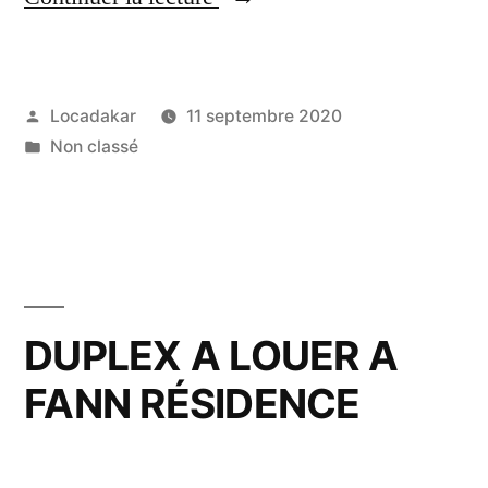
A
LOUER
Publié
Locadakar
11 septembre 2020
A
par
Publié
Non classé
MERMOZ »
dans
DUPLEX A LOUER A
FANN RÉSIDENCE