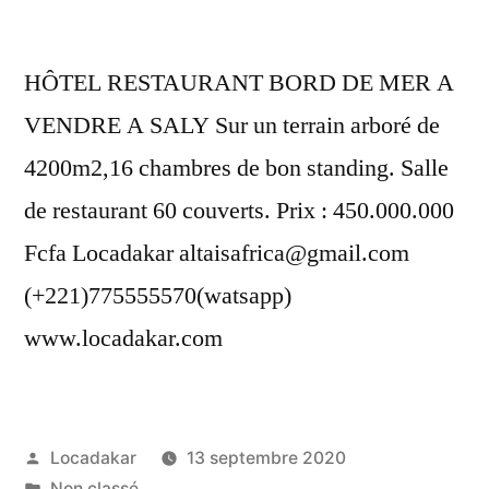
HÔTEL RESTAURANT BORD DE MER A
VENDRE A SALY Sur un terrain arboré de
4200m2,16 chambres de bon standing. Salle
de restaurant 60 couverts. Prix : 450.000.000
Fcfa Locadakar altaisafrica@gmail.com
(+221)775555570(watsapp)
www.locadakar.com
Publié
Locadakar
13 septembre 2020
par
Publié
Non classé