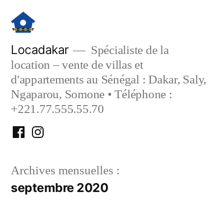
Aller
au
contenu
Locadakar
Spécialiste de la
location – vente de villas et
d'appartements au Sénégal : Dakar, Saly,
Ngaparou, Somone • Téléphone :
+221.77.555.55.70
Facebook
Instagram
Locadakar
Locadakar
Archives mensuelles :
septembre 2020