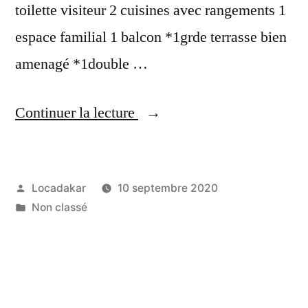
toilette visiteur 2 cuisines avec rangements 1
espace familial 1 balcon *1grde terrasse bien
amenagé *1double …
« VILLA
Continuer la lecture
A
LOUER
Publié
Locadakar
10 septembre 2020
A
par
Publié
Non classé
LIBERTÉ
dans
6 »