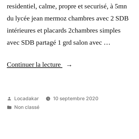
residentiel, calme, propre et securisé, à 5mn
du lycée jean mermoz chambres avec 2 SDB
intérieures et placards 2chambres simples
avec SDB partagé 1 grd salon avec …
« DUPLEX
Continuer la lecture
A
LOUER
Publié
Locadakar
10 septembre 2020
A
par
Publié
Non classé
MERMOZ »
dans