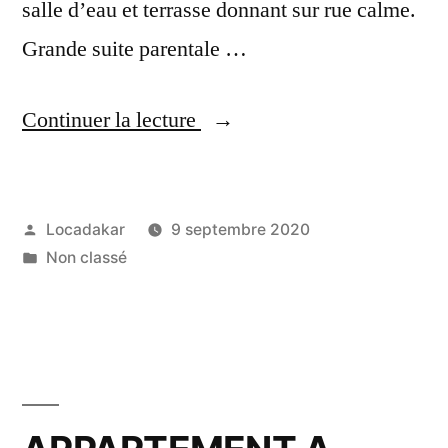
salle d’eau et terrasse donnant sur rue calme.
Grande suite parentale …
« APPARTEMENT
Continuer la lecture
NEUF
A
Publié
Locadakar
9 septembre 2020
LOUER
par
Publié
Non classé
A
dans
AMITIÉ »