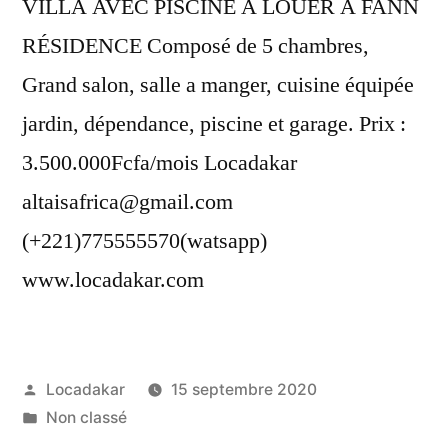
VILLA AVEC PISCINE A LOUER A FANN
RÉSIDENCE Composé de 5 chambres,
Grand salon, salle a manger, cuisine équipée
jardin, dépendance, piscine et garage. Prix :
3.500.000Fcfa/mois Locadakar
altaisafrica@gmail.com
(+221)775555570(watsapp)
www.locadakar.com
Publié
Locadakar
15 septembre 2020
par
Publié
Non classé
dans