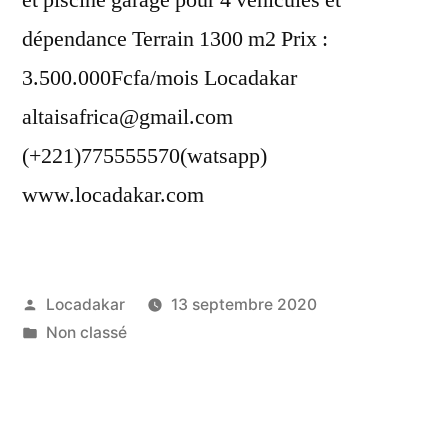
dépendance Terrain 1300 m2 Prix :
3.500.000Fcfa/mois Locadakar
altaisafrica@gmail.com
(+221)775555570(watsapp)
www.locadakar.com
Publié
Locadakar
13 septembre 2020
par
Publié
Non classé
dans