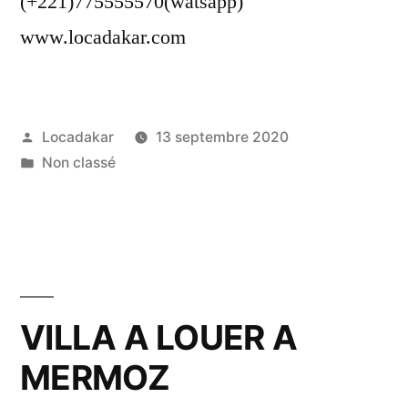
(+221)775555570(watsapp)
www.locadakar.com
Publié
Locadakar
13 septembre 2020
par
Publié
Non classé
dans
VILLA A LOUER A
MERMOZ