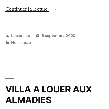
« VILLA
Continuer la lecture
A
VENDRE
Publié
Locadakar
8 septembre 2020
A
par
Publié
Non classé
SALY »
dans
VILLA A LOUER AUX
ALMADIES