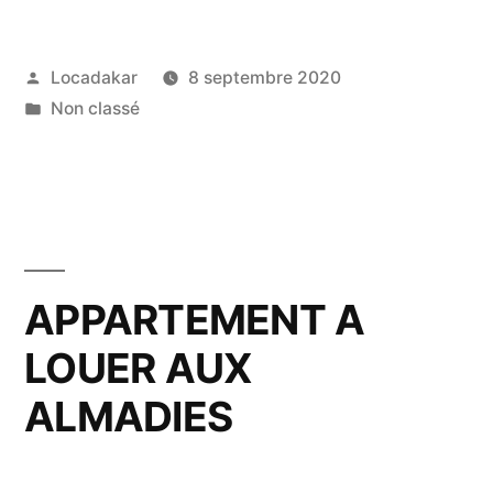
Publié
Locadakar
8 septembre 2020
par
Publié
Non classé
dans
APPARTEMENT A
LOUER AUX
ALMADIES