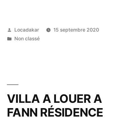
Publié
Locadakar
15 septembre 2020
par
Publié
Non classé
dans
VILLA A LOUER A
FANN RÉSIDENCE