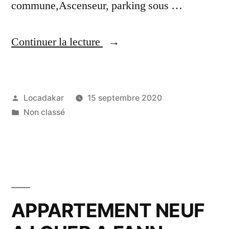
commune,Ascenseur, parking sous …
« PENTHOUSE
Continuer la lecture
A
LOUER
Publié
Locadakar
15 septembre 2020
A
par
Publié
Non classé
FANN
dans
RÉSIDENCE »
APPARTEMENT NEUF